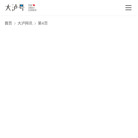
首页
大泸网讯
第4页
“
20
年
礼
月
日
杯
大
网
“