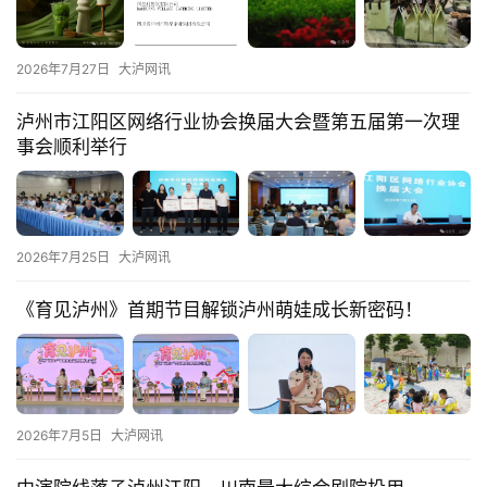
2026年7月27日
大泸网讯
首
泸州市江阳区网络行业协会换届大会暨第五届第一次理
页
事会顺利举行
文
章
分
2026年7月25日
大泸网讯
类
《育见泸州》首期节目解锁泸州萌娃成长新密码！
快
讯
关
2026年7月5日
大泸网讯
于
我