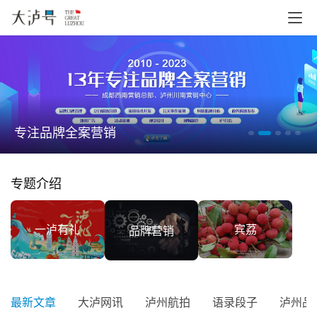
专注品牌全案营销
专题介绍
宾荔
一泸有礼
品牌营销
最新文章
大泸网讯
泸州航拍
语录段子
泸州品