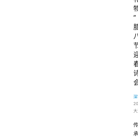
”
深
2
大