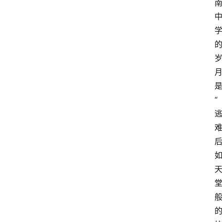
类
快
讯
关
于
“
我
们