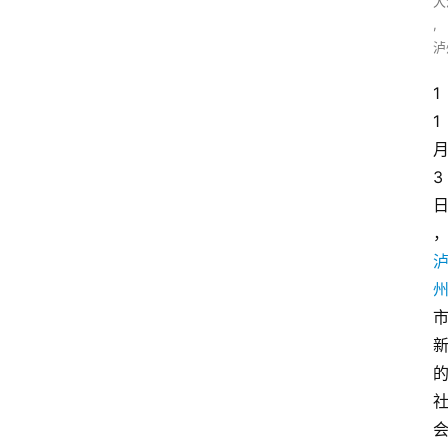
大
,
泸
1
1
3