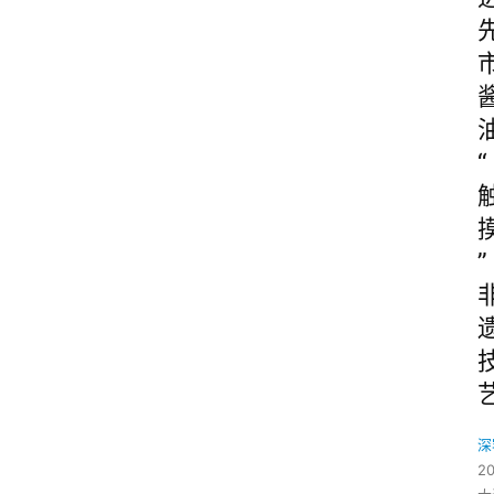
“
”
深
2