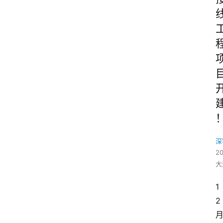
深
2
大
1
2