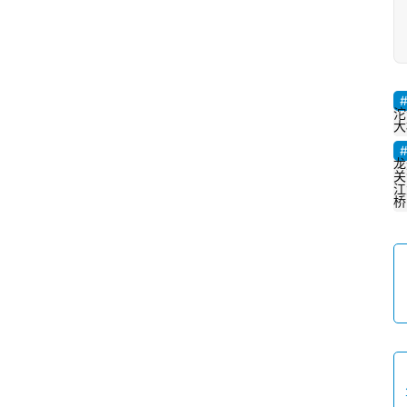
沱
大
龙
关
江
桥