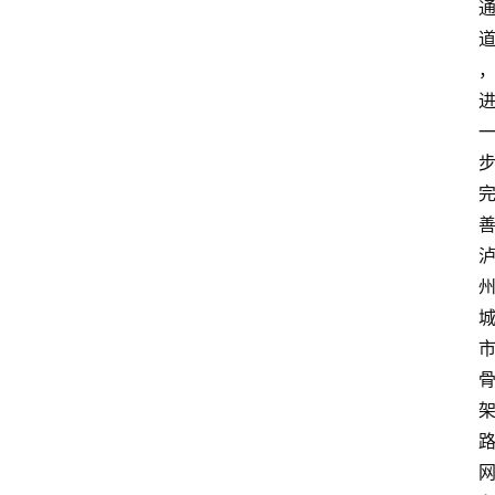
首
页
文
章
分
类
快
讯
关
于
我
们