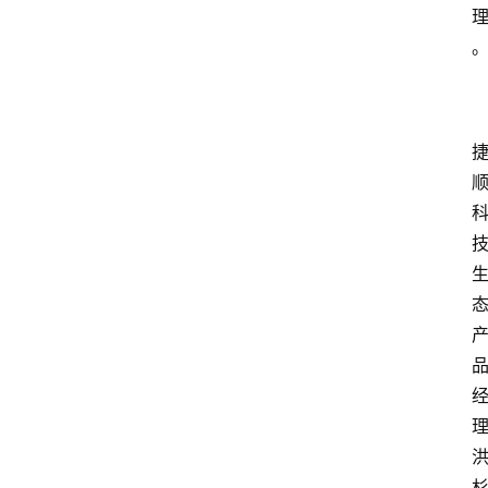
文
章
分
类
快
讯
关
于
我
们