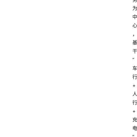
“
+
+
”