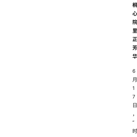
6
1
7
“