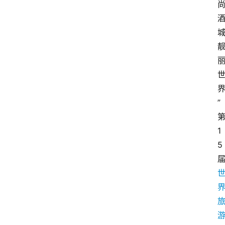
城
”
1
5