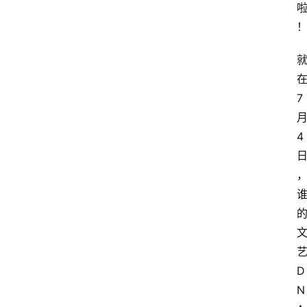
7
4
D
N