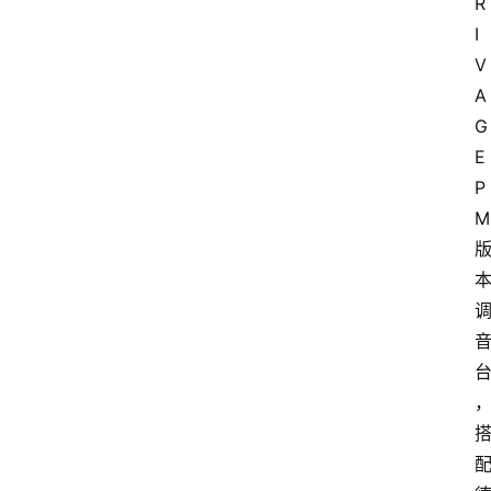
R
I
V
A
G
E 
P
M