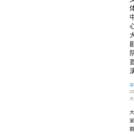
深
2
大