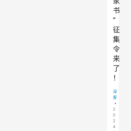
家
书
”
征
集
令
来
了
！
深
客
•
2
0
2
4