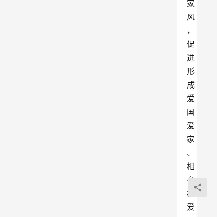
家
风
，
促
进
形
成
爱
国
爱
家
、
相
亲
相
爱