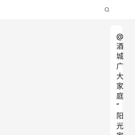
@
酒
城
广
大
家
庭
“
阳
光