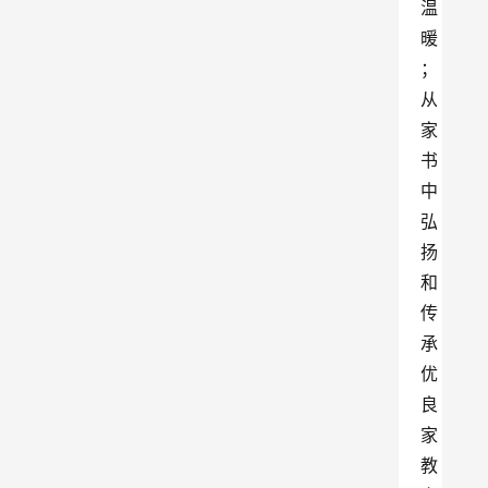
温
暖
；
从
家
书
中
弘
扬
和
传
承
优
良
家
教