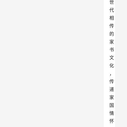
世
代
相
传
的
家
书
文
化
，
传
递
家
国
情
怀