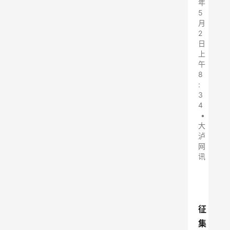
年
5
月
2
日
上
午
8
:
3
4
•
大
泸
网
讯
征
集