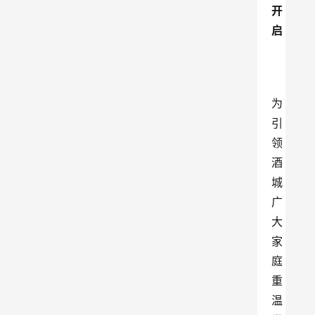
开
启
为
引
领
酒
城
广
大
家
庭
重
温