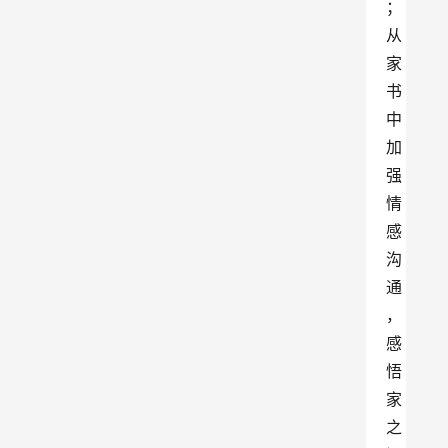
；
从
家
书
中
加
强
情
感
沟
通
，
感
悟
家
之