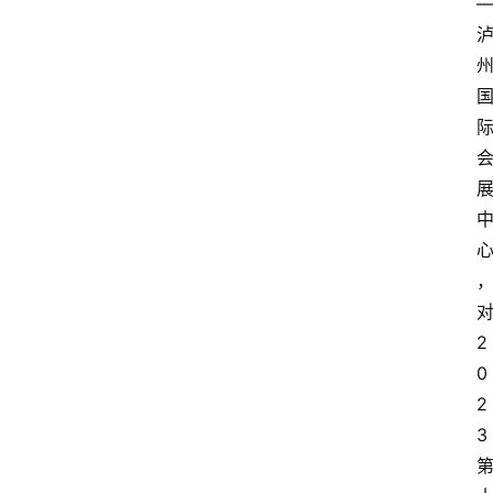
页
文
章
分
类
快
讯
关
于
2
我
0
们
2
3