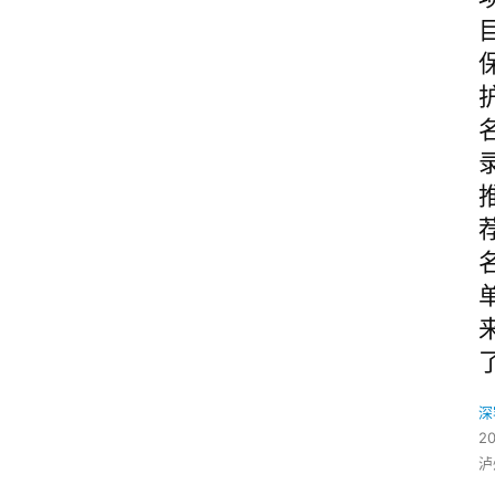
深
2
泸