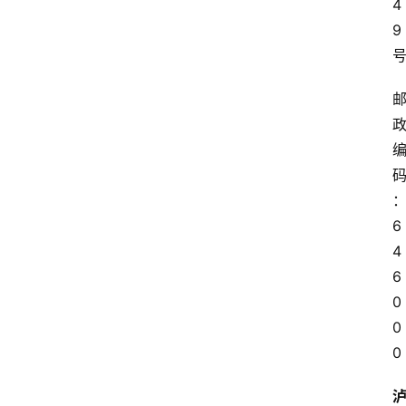
4
9
首
页
文
章
分
类
6
4
快
6
讯
0
0
关
于
0
我
们