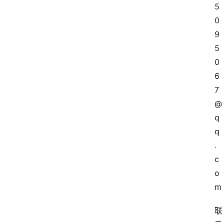
5
0
9
5
0
6
7
@
q
q
.
c
o
m