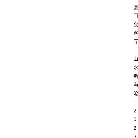
·
”
2
0
2
3