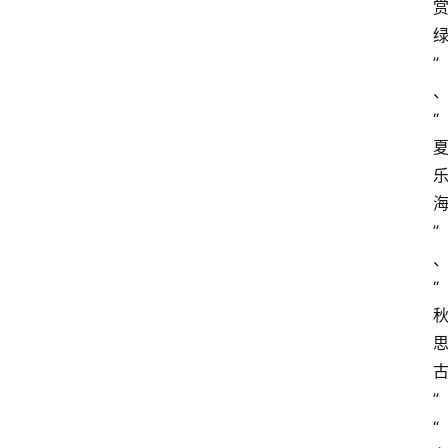
”
“
”
“
”
“