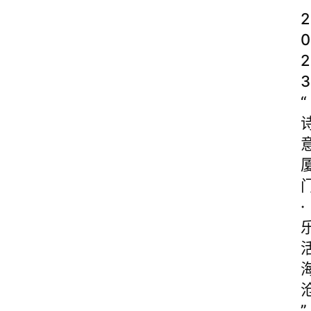
2
0
2
3
“
·
”