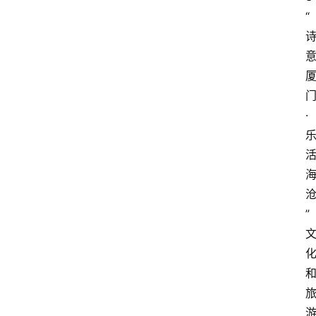
“
·
”