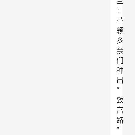
兰
：
带
领
乡
亲
们
种
出
“
致
富
路
”