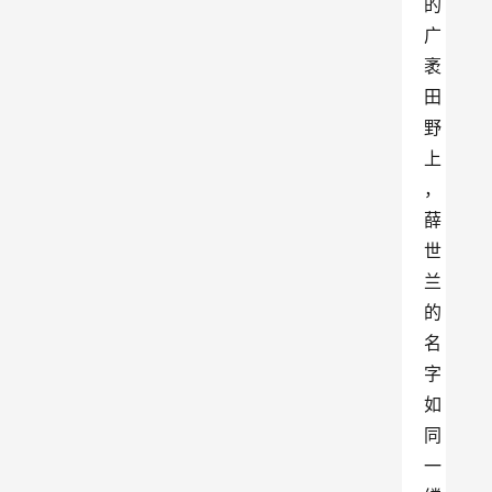
的
广
袤
田
野
上
，
薛
世
兰
的
名
字
如
同
一