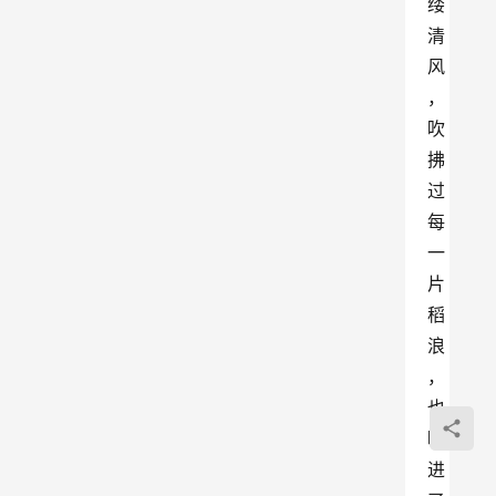
缕
清
风
，
吹
拂
过
每
一
片
稻
浪
，
也
吹
进