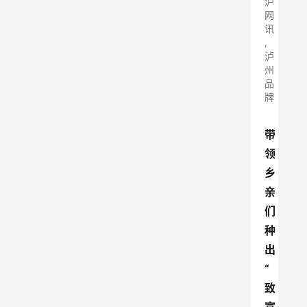
泸
网
讯
,
泸
州
品
牌
带
领
乡
亲
们
种
出
“
致