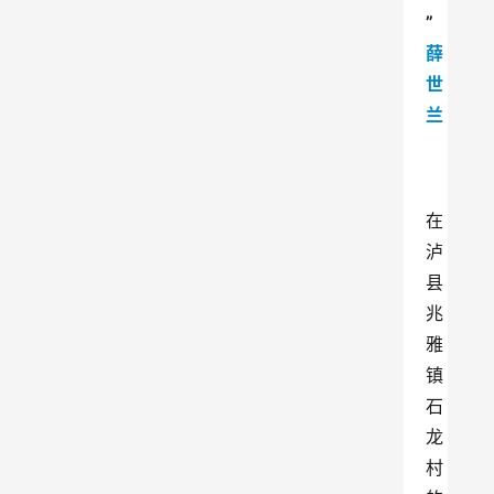
”
薛
世
兰
在
泸
县
兆
雅
镇
石
龙
村