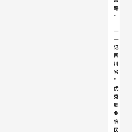
富
路
”
—
—
记
四
川
省
“
优
秀
职
业
农
民