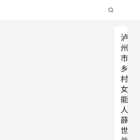
泸
州
市
乡
村
女
能
人
薛
世