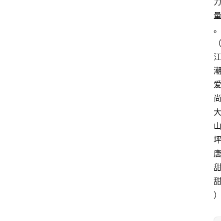
文
章
分
类
潮
快
讯
关
于
坪
我
们