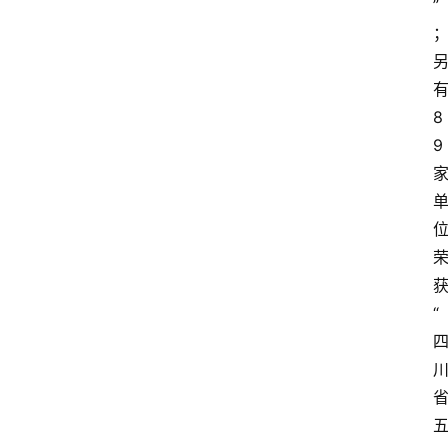
”
8
9
“