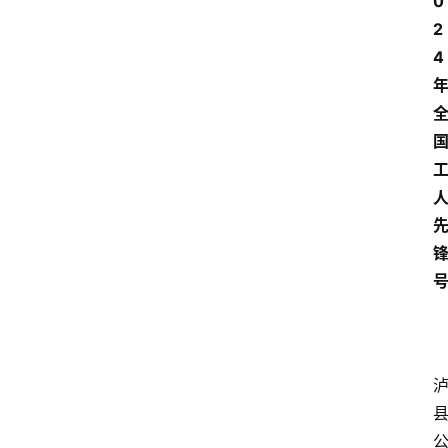
0
讯
2
4
关
于
我
们