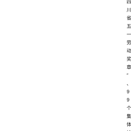
”
9
9