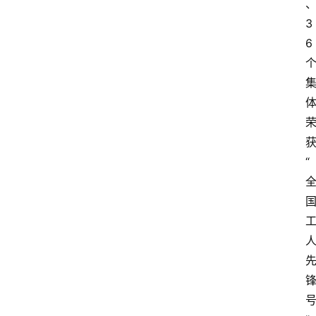
3
6
“