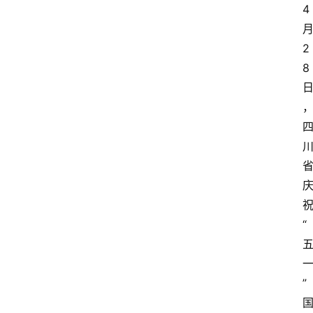
4
2
8
“
”