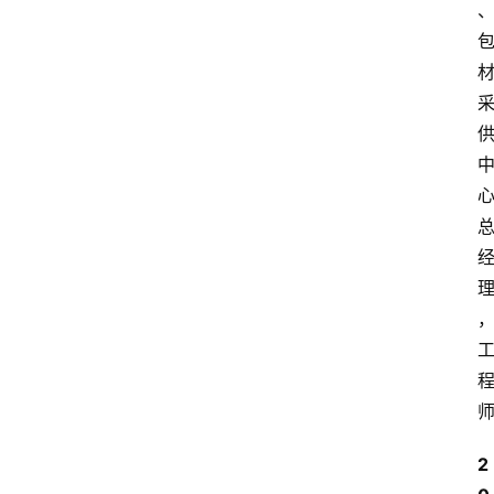
首
页
文
章
分
类
2
快