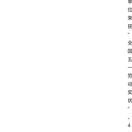
“
”
4