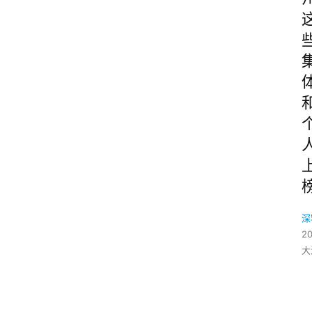
深
2
大