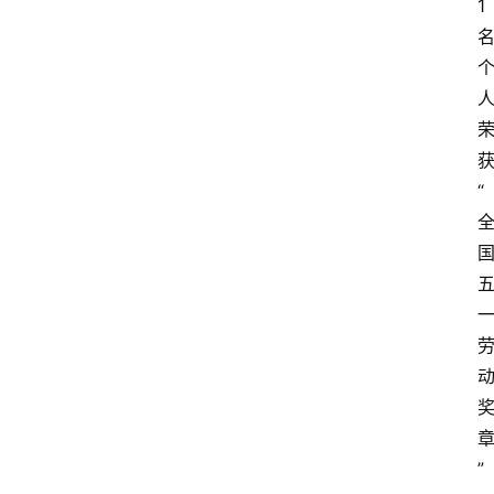
1
“
”