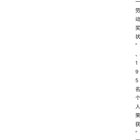
”
1
9
5
“