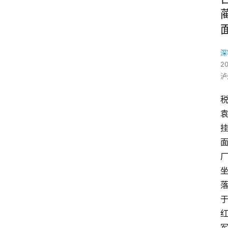
深
2
泸