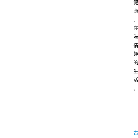
文
章
分
类
快
讯
关
于
我
们