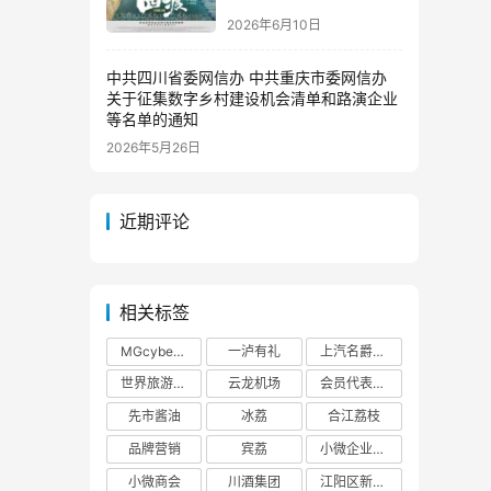
2026年6月10日
中共四川省委网信办 中共重庆市委网信办
关于征集数字乡村建设机会清单和路演企业
等名单的通知
2026年5月26日
近期评论
相关标签
MGcyberster
一泸有礼
上汽名爵泸州
世界旅游大使
云龙机场
会员代表大会
先市酱油
冰荔
合江荔枝
品牌营销
宾荔
小微企业商会
小微商会
川酒集团
江阳区新联会