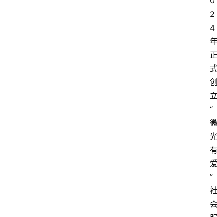
0
2
4
“
”