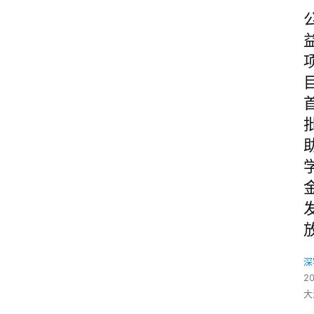
深
2
大