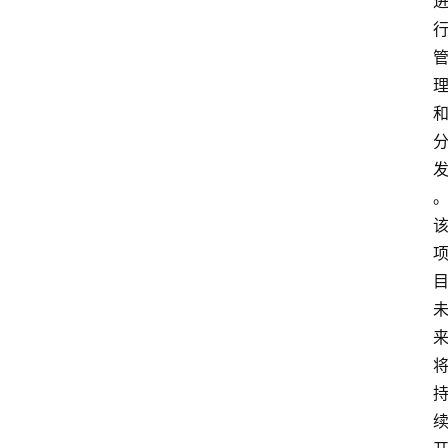
首
页
文
章
分
类
快
讯
关
于
我
们