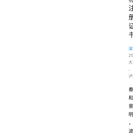
深
2
大
,
泸