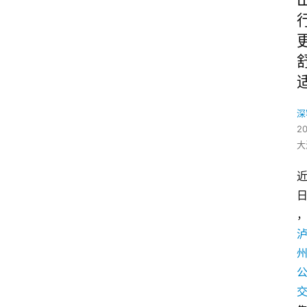
深
2
大