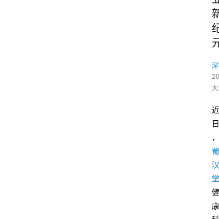
深
2
大