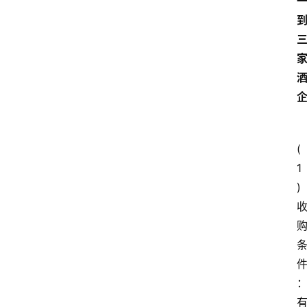
(
1
)