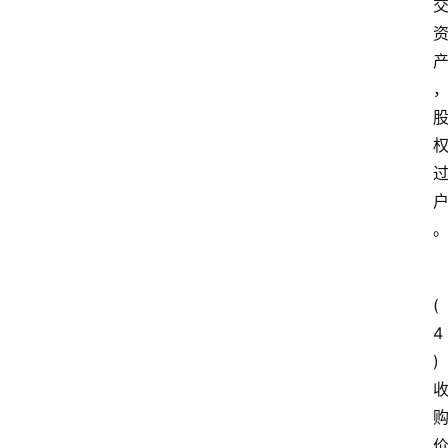
(
4
)