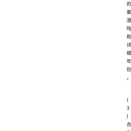
(
3
)