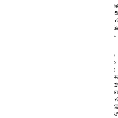
类
快
讯
关
于
我
(
们
2
)