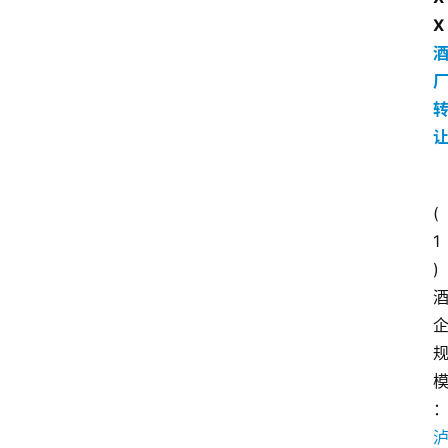
X
(
1
)