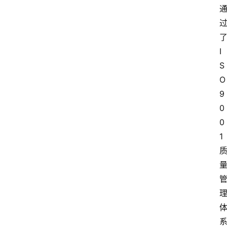
I
S
O
9
0
0
1