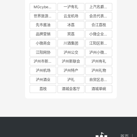
MGcyberster
一泸有礼
上汽名爵泸州
世界旅游大使
云龙机场
会员代表大会
先市酱油
冰荔
合江荔枝
品牌营销
宾荔
小微企业商会
小微商会
川酒集团
江阳区新联会
江阳网协
泸州公交
泸州小微商会
泸州市新联会
泸州新联会
泸州有礼
泸州机场
泸州特产
泸州礼物
泸州酒业
泸礼
自贸区总部基地
荔枝
酒城会客厅
酒城单碗
首页