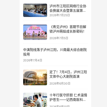
泸州市江阳区网络行业协
会换届大会暨第五届第一
次理事会顺利举行
2026年7月25日
《育见泸州》首期节目解
锁泸州萌娃成长新密码！
2026年7月5日
中演院线落子泸州江阳，川南最大综合剧院
投用
2026年7月4日
定了！7月4日，泸州江阳
文体中心大剧院首演
2026年6月30日
十年行医守肝胆 仁术温情
护苍生——记西南医科大
学附属中医院肝胆胰外科
2026年6月15日