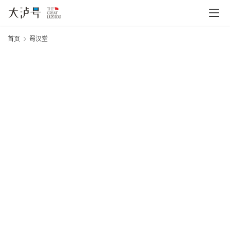
首页
蜀汉堂
20
年
首
月
页
日
大
网
文
章
分
类