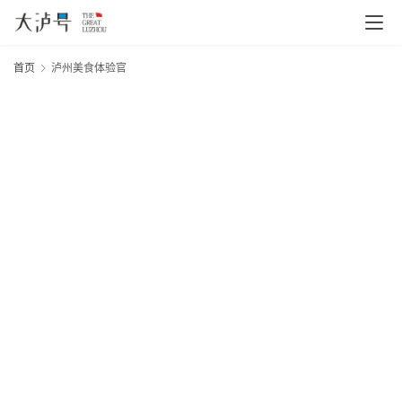
首页
泸州美食体验官
首
页
20
文
年
章
月
日
分
大
类
网