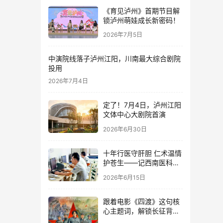
《育见泸州》首期节目解
锁泸州萌娃成长新密码！
2026年7月5日
中演院线落子泸州江阳，川南最大综合剧院
投用
2026年7月4日
定了！7月4日，泸州江阳
文体中心大剧院首演
2026年6月30日
十年行医守肝胆 仁术温情
护苍生——记西南医科大
学附属中医院肝胆胰外科
2026年6月15日
主治医师李春桃
跟着电影《四渡》这句核
心主题词，解锁长征背后
的泸州红色记忆