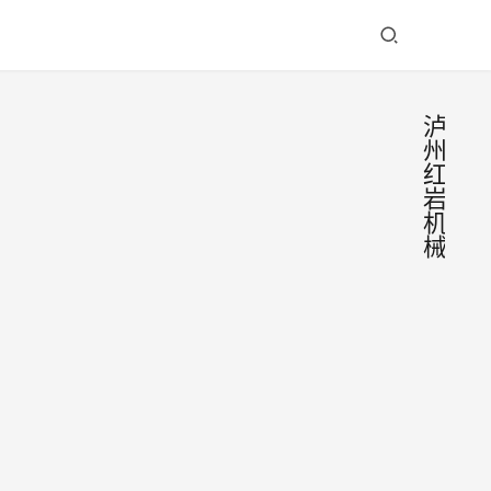
泸
州
红
岩
机
械
泸州
红岩
机械
2025
开展
年1月
新春
14日
2025
慰问
上