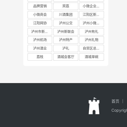
品牌营销
宾荔
小微企业商会
小微商会
川酒集团
江阳区新联会
江阳网协
泸州公交
泸州小微商会
泸州市新联会
泸州新联会
泸州有礼
泸州机场
泸州特产
泸州礼物
泸州酒业
泸礼
自贸区总部基地
荔枝
酒城会客厅
酒城单碗
首页
Copyr