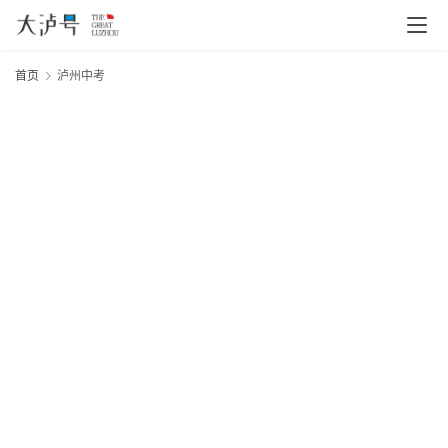
首页
泸州中考
首
页
文
章
分
类