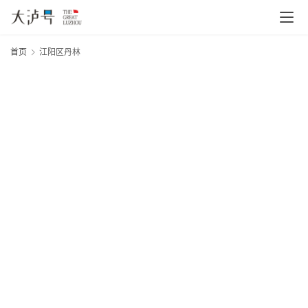
首页
江阳区丹林
首
20
页
年
月
文
日
大
章
网
分
类