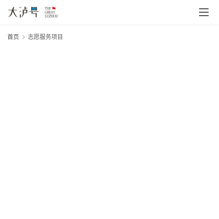
首页
志愿服务项目
首
页
20
“
年
文
月
印
日
章
大
分
网
类
护