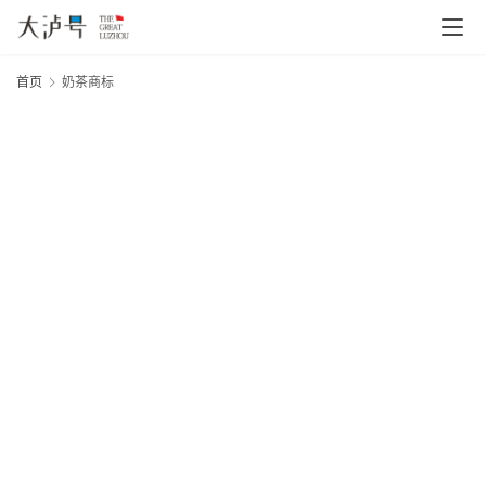
首页
奶茶商标
首
页
文
章
分
类