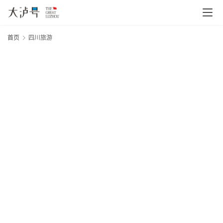
首页
四川旅游
20
首
年
页
月
日
大
文
网
章
分
类