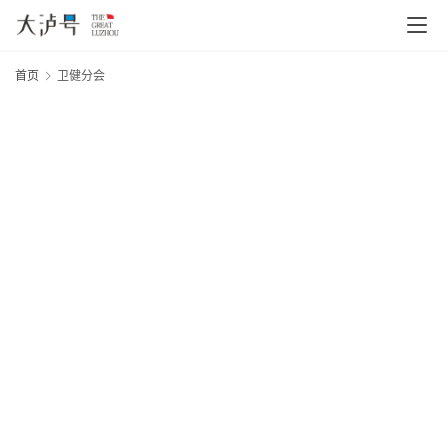
首页
卫健分会
首
页
文
章
分
类