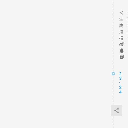
]
生
成
海
报
2
3
:
2
4
泸
州
小
微