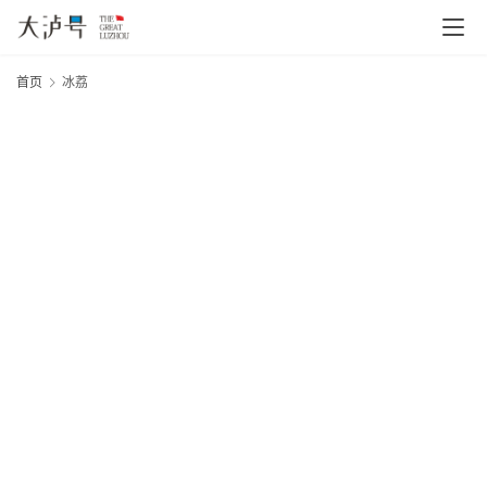
首页
冰荔
首
页
文
章
分
类