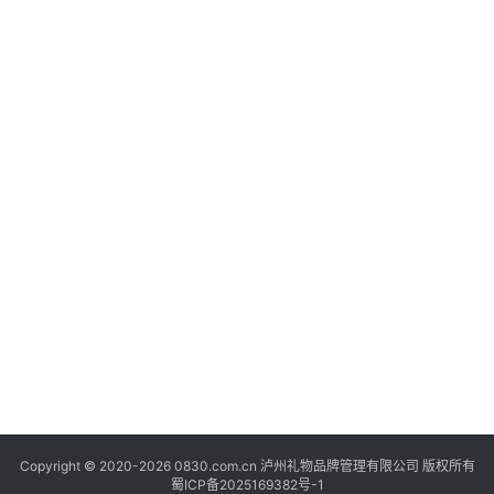
20
年
快
月
讯
日
大
网
关
20
于
“
年
我
日
们
大
讯
Copyright © 2020-2026 0830.com.cn 泸州礼物品牌管理有限公司 版权所有
蜀ICP备2025169382号-1