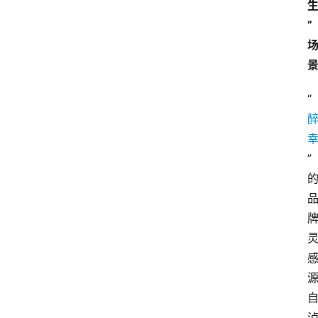
”
“
”