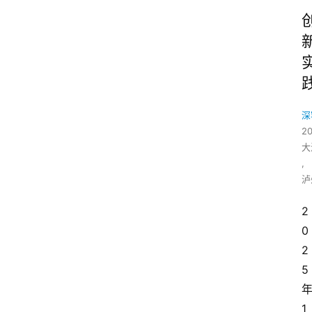
深
2
大
,
泸
2
0
2
5
1