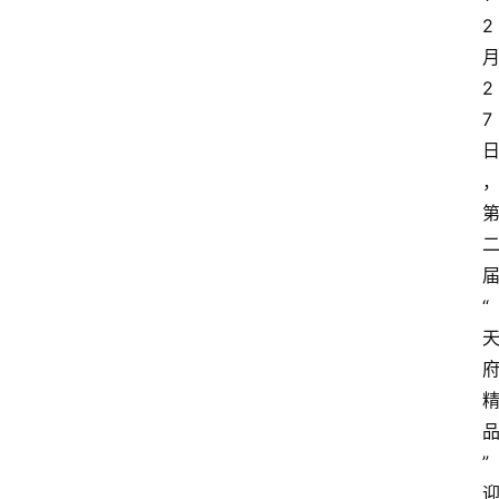
2
2
7
“
”