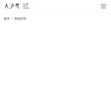
首页
酒城好物
首
页
文
章
分
类