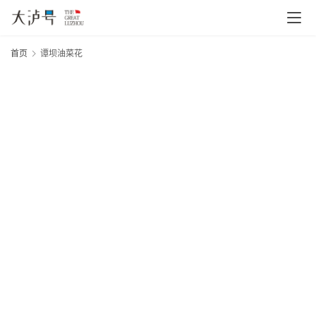
首页
谭坝油菜花
首
20
页
年
月
文
日
大
章
网
分
类