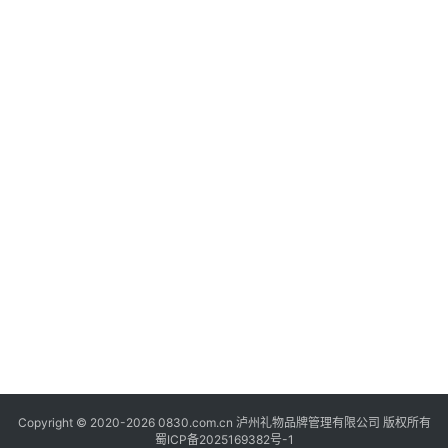
快
讯
“
关
商
于
我
们
Copyright © 2020-2026 0830.com.cn 泸州礼物品牌管理有限公司 版权所有
蜀ICP备2025169382号-1