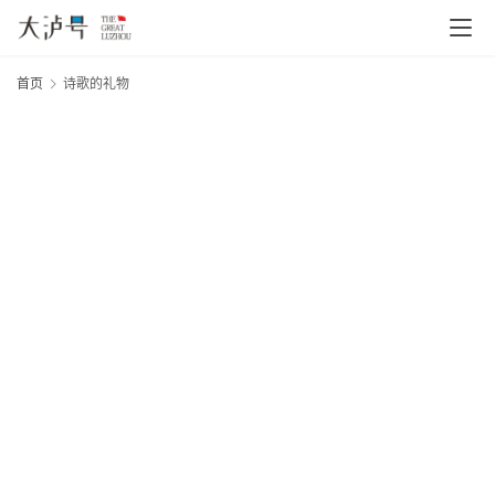
首页
诗歌的礼物
首
20
页
年
“
月
文
日
大
章
物
网
分
类