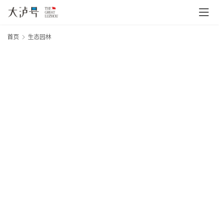
首页
生态园林
首
页
文
章
分
类