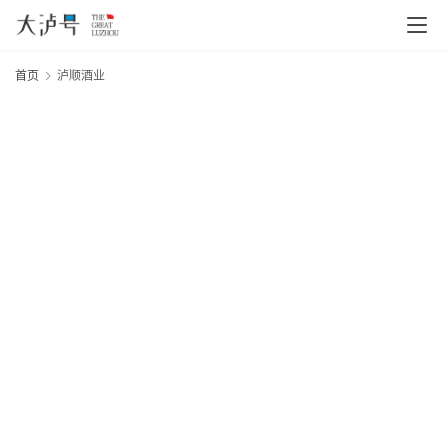
首页
泸顺酒业
20
首
年
页
月
日
大
文
网
章
分
类