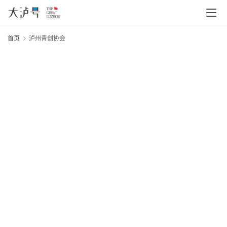
首页
泸州青创协会
首
页
20
年
文
月
日
章
大
分
&
网
类