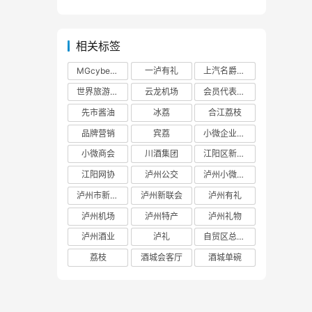
相关标签
MGcyberster
一泸有礼
上汽名爵泸州
世界旅游大使
云龙机场
会员代表大会
先市酱油
冰荔
合江荔枝
品牌营销
宾荔
小微企业商会
小微商会
川酒集团
江阳区新联会
江阳网协
泸州公交
泸州小微商会
泸州市新联会
泸州新联会
泸州有礼
泸州机场
泸州特产
泸州礼物
泸州酒业
泸礼
自贸区总部基地
荔枝
酒城会客厅
酒城单碗