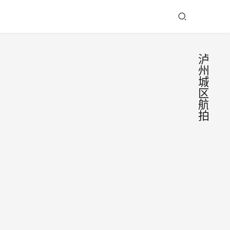
泸
州
城
区
航
拍
航拍
泸
州
泸
航
拍
州，
2022
航拍
年12
泸州
月21
电视
日