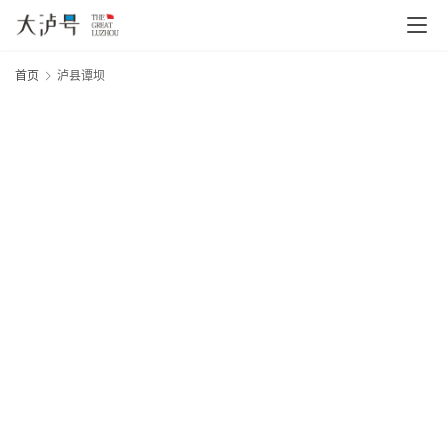
首页
泸县谭坝
20
首
年
页
月
日
大
文
网
章
分
类