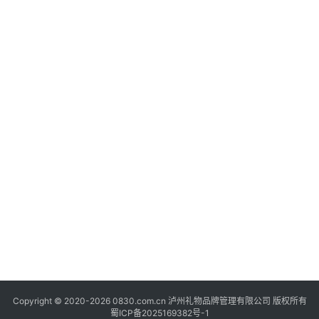
快
“
讯
商
关
于
我
们
Copyright © 2020-2026 0830.com.cn 泸州礼物品牌管理有限公司 版权所有
蜀ICP备2025169382号-1