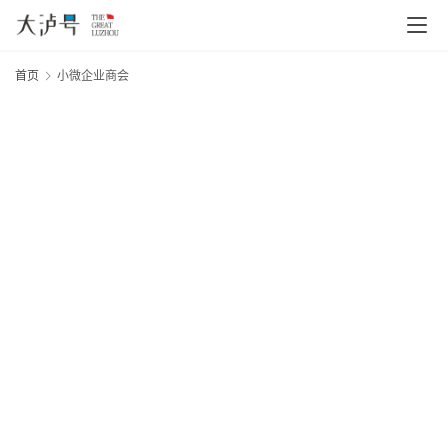
首页
小微企业商会
首
页
20
年
文
月
日
章
大
分
网
类