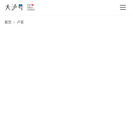
首页
卢客
A
20
年
月
首
日
页
大
网
文
章
分
类