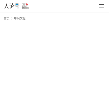
首页
单碗文化
20
首
年
页
月
日
泸
文
品
章
分
类