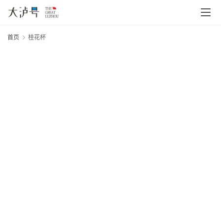
首页
桂花杯
“
20
年
礼
首
月
页
日
杯
大
网
文
章
分
类