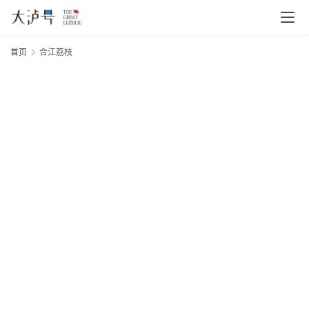
首页
合江荔枝
20
首
年
页
月
日
大
文
网
章
分
类